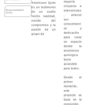
mayoría
Americano Quito
cirujanos e
es un testimonio
Responsabilidad
intensivistas
de un sueño
Social
, unieron
hecho realidad,
sus
nacido del
conocimient
compromiso y la
os y
pasión de un
dedicación
grupo de
para crear
un espacio
donde la
excelencia
quirúrgica
fuera
accesible
para todos.
Desde el
primer
momento,
este
proyecto se
basó en la
convicción