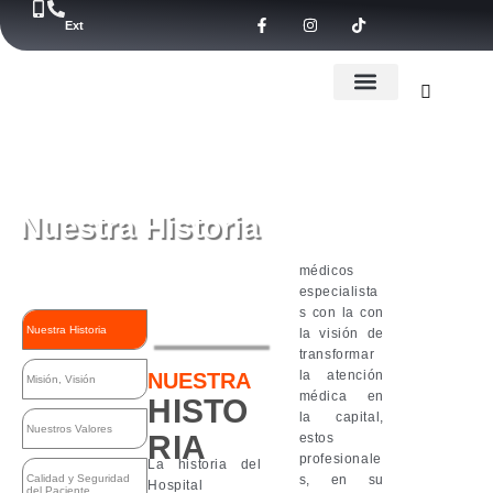
Ir
F
I
T
Ext
a
n
i
al
c
s
k
e
t
t
contenido
b
a
o
o
g
k
o
r
Nuestros Médicos
Nuestros servicios
k
a
-
m
f
Nuestra Historia​
médicos
especialista
s con la con
Nuestra Historia
la visión de
transformar
la atención
NUESTRA
Misión, Visión
médica en
HISTO
la capital,
Nuestros Valores
RIA
estos
profesionale
La historia del
s, en su
Calidad y Seguridad
Hospital
del Paciente