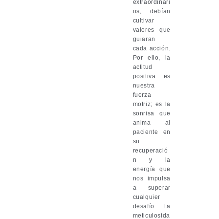
extraordinari
os, debían
cultivar
valores que
guiaran
cada acción.
Por ello, la
actitud
positiva es
nuestra
fuerza
motriz; es la
sonrisa que
anima al
paciente en
su
recuperació
n y la
energía que
nos impulsa
a superar
cualquier
desafío. La
meticulosida