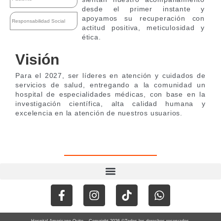
desde el primer instante y
apoyamos su recuperación con
Responsabilidad Social
actitud positiva, meticulosidad y
ética.
Visión
Para el 2027, ser líderes en atención y cuidados de
servicios de salud, entregando a la comunidad un
hospital de especialidades médicas, con base en la
investigación científica, alta calidad humana y
excelencia en la atención de nuestros usuarios.
F
I
T
W
a
n
i
h
c
s
k
a